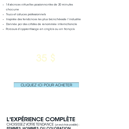
14 séances virtuelles passionnantes de
20 minutes
chacune
Trucs et astuces professionnels
Inspirée des tendances les plus branchéesde l’industrie
Donnée par des artistes de renommée internationale
Parcours d’apprentissage en anglais ou en français
PRIX SPÉCIAL
35 $
OU
4,725 POINTS EXCELLENCE
CLIQUEZ ICI POUR ACHETER
JOUR 2
Lundi, 13 sep. / 10h à 18h EST
L'EXPÉRIENCE COMPL
ÈTE
CHOISISSEZ VOTRE TENDANCE
(un seul choix possible) :
FEMMES, HOMMES OU COLORATION