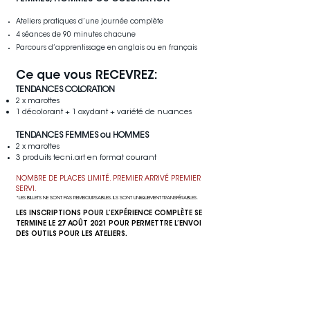
Ateliers pratiques d’une journée complète
4 séances de 90 minutes chacune
Parcours d’apprentissage en anglais ou en français
Ce que vous RECEVREZ:
TENDANCES COLORATION
2 x marottes
1 décolorant + 1 oxydant + variété de nuances
TENDANCES FEMMES ou HOMMES
2 x marottes
3 produits tecni.art en format courant
NOMBRE DE PLACES LIMITÉ. PREMIER ARRIVÉ PREMIER
SERVI.
*LES BILLETS NE SONT PAS REMBOURSABLES. ILS SONT UNIQUEMENT TRANSFÉRABLES.
LES INSCRIPTIONS POUR L’EXPÉRIENCE COMPLÈTE SE
TERMINE LE 27 AOÛT 2021 POUR PERMETTRE L’ENVOI
DES OUTILS POUR LES ATELIERS.
tendances
femmes ou hommes
prix régulier
385 $
(valeur de 475 $)
ou 49,275 points excellence