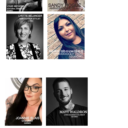
nadia abouwaked
ambassador stylist
Quebec
COLORATION