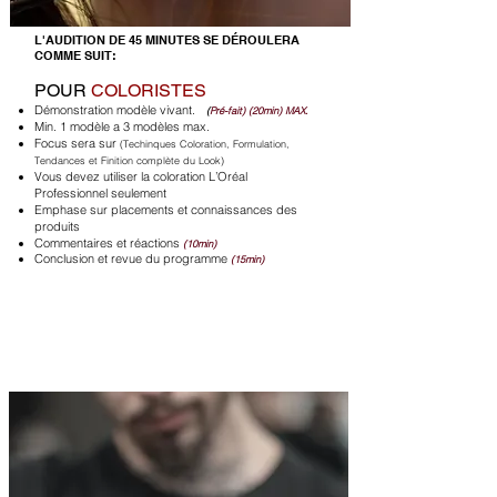
​L'AUDITION DE 45 MINUTES SE DÉROULERA
COMME SUIT
:
POUR
COLORISTES
Démonstration modèle vivant.
(
Pré-fait) (20min) MAX.
Min. 1 modèle a 3 modèles max.
Focus sera sur
(Techinques Coloration, Formulation,
Tendances et Finition complète du Look)
Vous devez utiliser la coloration L’Oréal
Professionnel seulement
Emphase sur placements et connaissances des
produits
Commentaires et réactions
(10min)
Conclusion et revue du programme
(15min)
ÉQUIPE HOMMES