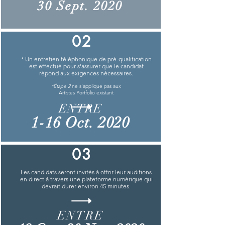
30 Sept. 2020
02
* Un entretien téléphonique de pré-qualification
est effectué pour s'assurer que le candidat
répond aux exigences nécessaires.
*Étape 2
ne s'applique pas aux
Artistes Portfolio existant
ENTRE
1-16 Oct. 2020
03
Les candidats seront invités à offrir leur auditions
en direct à travers une plateforme numérique qui
devrait durer environ 45 minutes.
ENTRE