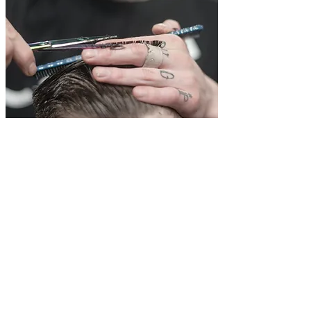
​L'AUDITION DE 45 MINUTES SE DÉROULERA
COMME SUIT
:
POUR
ÉQUIPE HOMMES
Démonstration de modèle vivant
(coupe)
(20min)
MAX.
1 modèle min. à 3 modèles max.
L'accent devra être mis principalement sur la
tendance des hommes
(peut inclure certaines techniques
de coupe de barbier, mais sans s'y limiter.)
Vous pouvez utiliser
(powerpoint ou flipchart)
Doit utiliser uniquement les produits de coiffage LP
Commentaires et réactions
(10min)
Conclusion & revue du programme
(15min)