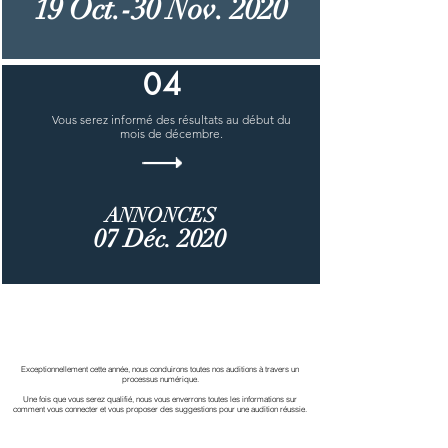
19 Oct.-30 Nov. 2020
04
Vous serez informé des résultats au début du
mois de décembre.
ANNONCES
07 Déc. 2020
AUDITIONS NUMÉRIQUES
Exceptionnellement cette année, nous conduirons toutes nos auditions à travers un
processus numérique.
Une fois que vous serez qualifié, nous vous enverrons toutes les informations sur
comment vous connecter et vous proposer des suggestions pour une audition réussie.