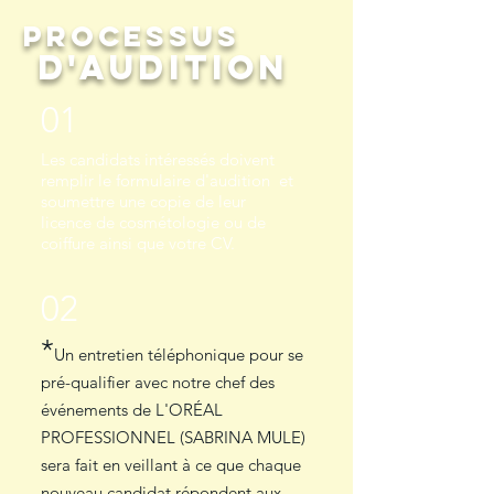
PROCESSUS
D'AUDITION
01
Les candidats intéressés doivent
remplir le formulaire d'audition et
soumettre une copie de leur
licence de cosmétologie ou de
coiffure ainsi que votre CV.
02
*
Un entretien téléphonique pour se
pré-qualifier avec notre chef des
événements de L'ORÉAL
PROFESSIONNEL (SABRINA MULE)
sera fait en veillant à ce que chaque
nouveau candidat répondent aux