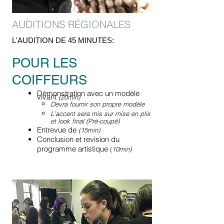
AUDITIONS RÉGIONALES
L'AUDITION DE 45 MINUTES:
POUR LES
COIFFEURS
Démonstration avec un modèle
vivant
(20min)
​Devra fournir son propre modèle
L’accent sera mis sur mise en plis
et look final (Pré-coupé)
Entrevue de
(15min)
Conclusion et revision du
programme artistique
(
1
0min)